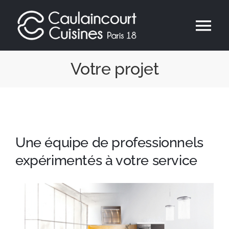
Passer
au
Tog
contenu
Nav
Accueil
Votre projet
L’équipe
Cuisines
Une équipe de professionnels
expérimentés à votre service
Mobilier de maison
Réalisations
Votre projet