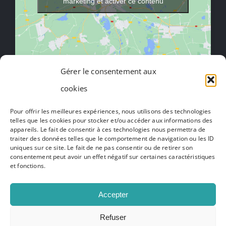
marketing et activer ce contenu
Gérer le consentement aux
cookies
Toggle
Navigation
Pour offrir les meilleures expériences, nous utilisons des technologies
Mentions légales
telles que les cookies pour stocker et/ou accéder aux informations des
appareils. Le fait de consentir à ces technologies nous permettra de
traiter des données telles que le comportement de navigation ou les ID
Politique de confidentialité
uniques sur ce site. Le fait de ne pas consentir ou de retirer son
consentement peut avoir un effet négatif sur certaines caractéristiques
et fonctions.
Presse
Accepter
Votre projet
Refuser
© Copyright 2012 - 2026 | Caulaincourt Cuisines | Tous droits