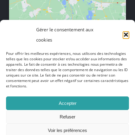
Gérer le consentement aux
cookies
Toggle
Navigation
Pour offrir les meilleures expériences, nous utilisons des technologies
Mentions légales
telles que les cookies pour stocker et/ou accéder aux informations des
appareils. Le fait de consentir à ces technologies nous permettra de
traiter des données telles que le comportement de navigation ou les ID
Politique de confidentialité
uniques sur ce site. Le fait de ne pas consentir ou de retirer son
consentement peut avoir un effet négatif sur certaines caractéristiques
et fonctions.
Presse
Accepter
Votre projet
Refuser
© Copyright 2012 - 2026 | Caulaincourt Cuisines | Tous droits
réservés | Site réalisé par
L'agence Grain de Sell
Voir les préférences
Contact