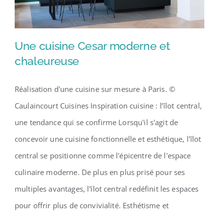
CESAR
Une cuisine Cesar moderne et
chaleureuse
Presse
Réalisation d'une cuisine sur mesure à Paris. ©
Une cuisine Cesar moderne et
Blog
Caulaincourt Cuisines Inspiration cuisine : l’îlot central,
chaleureuse
une tendance qui se confirme Lorsqu'il s'agit de
Avis clients
concevoir une cuisine fonctionnelle et esthétique, l'îlot
central se positionne comme l'épicentre de l'espace
Contact
culinaire moderne. De plus en plus prisé pour ses
multiples avantages, l'îlot central redéfinit les espaces
pour offrir plus de convivialité. Esthétisme et